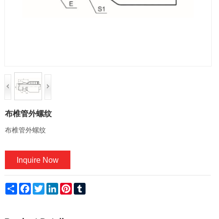
布椎管外螺纹
布椎管外螺纹
Inquire Now
Share
Facebook
Twitter
LinkedIn
Pinterest
Tumblr