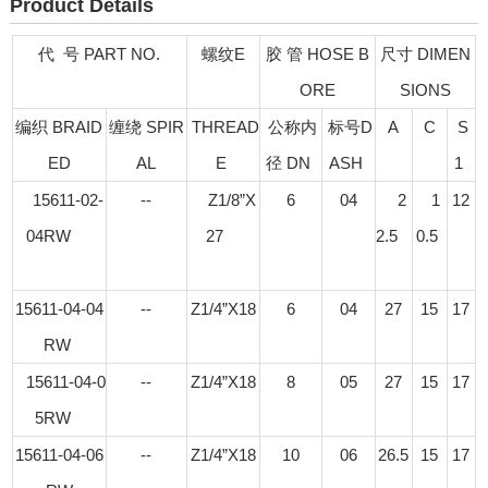
Product Details
代 号 PART NO.
螺纹E
胶 管 HOSE B
尺寸 DIMEN
ORE
SIONS
编织 BRAID
缠绕 SPIR
THREAD
公称内
标号D
A
C
S
ED
AL
E
径 DN
ASH
1
15611-02-
--
Z1/8”X
6
04
2
1
12
04RW
27
2.5
0.5
15611-04-04
--
Z1/4”X18
6
04
27
15
17
RW
15611-04-0
--
Z1/4”X18
8
05
27
15
17
5RW
15611-04-06
--
Z1/4”X18
10
06
26.5
15
17