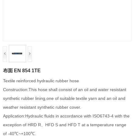
布面 EN 854 1TE
Textile reinforced hydraulic rubber hose
Construction:This hose shall consist of an oil and water resistant
synthetic rubber lining,one of suitable textile yarn and an oil and
weather
resistant synthetic rubber cover.
Application:Hydraulic fluids in accordance with ISO6743-4 with the
exception of HRD R、HFD S and HFD T at a temperature range
of -40℃~+100℃.