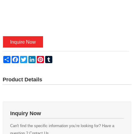
Inquire Now
Share
Facebook
Twitter
LinkedIn
Pinterest
Tumblr
Product Details
Inquiry Now
Can't find the specific information you’re looking for? Have a
question ? Contact Us